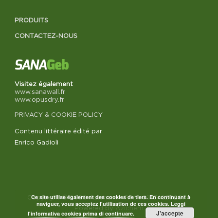
PRODUITS
CONTACTEZ-NOUS
Visitez également
www.sanawall.fr
www.opusdry.fr
PRIVACY & COOKIE POLICY
Contenu littéraire édité par
Enrico Gadioli
Ce site utilise également des cookies de tiers. En continuant à
Copyright © 2020 Azichem - P.IVA 01474220207 -
naviguer, vous acceptez l'utilisation de ces cookies.
Leggi
Powered by
Azichem
J'accepte
l'informativa cookies prima di continuare.